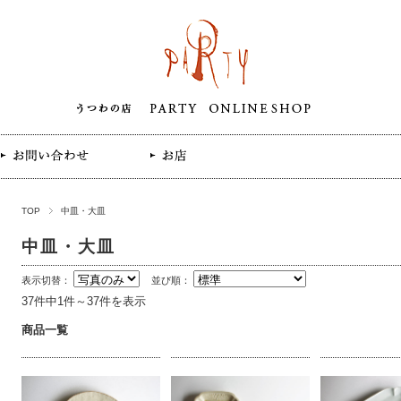
TOP
中皿・大皿
中皿・大皿
表示切替：
並び順：
37件中1件～37件を表示
商品一覧