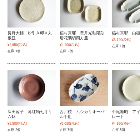
長野大輔 粉引き叩き丸
稲村真耶 黄月光釉陽刻
稲村真耶 白
板皿
唐花隅切四方皿
¥3,740
(税込)
¥4,950
(税込)
¥4,400
(税込)
在庫 1個
在庫 1個
在庫 2個
深田容子 薄紅釉七寸リ
古川桜 ムシカリオーバ
中尾雅昭 ア
ム鉢
ル中皿
レート
¥5,500
(税込)
¥6,050
(税込)
¥4,950
(税込)
在庫 2個
在庫 7個
在庫 5個