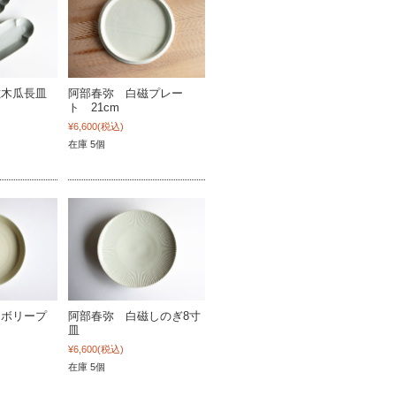
磁木瓜長皿
阿部春弥 白磁プレー
ト 21cm
¥6,600
(税込)
在庫 5個
イボリープ
阿部春弥 白磁しのぎ8寸
皿
¥6,600
(税込)
在庫 5個