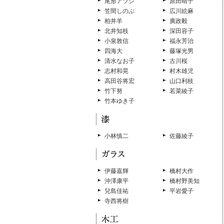
尾形アツシ
原田晴子
笠間しのぶ
広川絵麻
柏井羊
廣政毅
北井知枝
深田容子
小泉敦信
福永芳治
四海大
藤塚光男
清水なお子
古川桜
志村和晃
村木雄児
高田谷将宏
山口利枝
竹下努
若菜綾子
竹本ゆき子
小林慎二
佐藤綾子
伊藤嘉輝
橋村大作
沖澤康平
橋村野美知
兒島佳祐
平岩愛子
寺西将樹