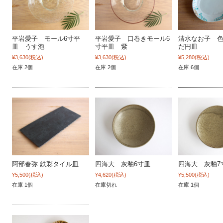
平岩愛子 モール6寸平
平岩愛子 口巻きモール6
清水なお子 
皿 うす泡
寸平皿 紫
だ円皿
¥3,630
(税込)
¥3,630
(税込)
¥5,280
(税込)
在庫 2個
在庫 2個
在庫 6個
阿部春弥 鉄彩タイル皿
四海大 灰釉6寸皿
四海大 灰釉7
¥5,500
(税込)
¥4,620
(税込)
¥5,500
(税込)
在庫 1個
在庫切れ
在庫 1個