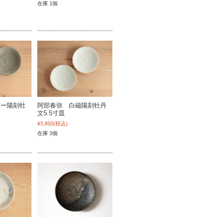
在庫 1個
レー陽刻牡
阿部春弥 白磁陽刻牡丹
文5.5寸皿
¥3,850
(税込)
在庫 3個