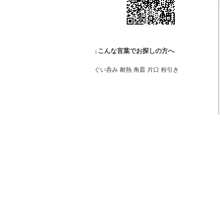
↓こんな言葉でお探しの方へ
ぐい呑み
耐熱
角皿
片口
粉引き