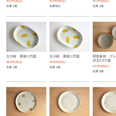
¥6,050
(税込)
¥4,840
(税込)
¥4,950
(税込)
在庫 1個
在庫切れ
在庫 1個
古川桜 黄斑だ円皿
古川桜 黄斑だ円皿
阿部春弥 グ
丹文5.5寸皿
¥8,800
(税込)
¥8,800
(税込)
¥3,850
(税込)
在庫 1個
在庫 1個
在庫 5個