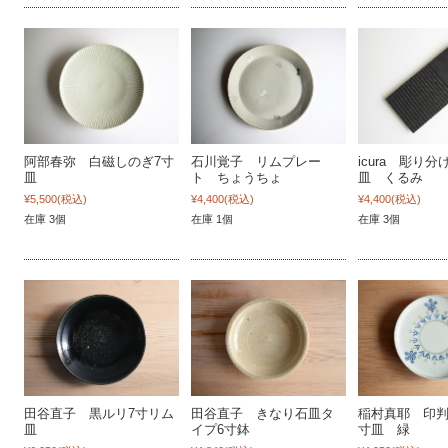
阿部春弥 白磁しのぎ7寸
石川覚子 リムプレー
icura 彫り
皿
ト ちょうちょ
皿 くるみ
¥5,500
(税込)
¥4,400
(税込)
¥4,400
(税込)
在庫 3個
在庫 1個
在庫 3個
田谷直子 黒ルリ7寸リム
田谷直子 きなり石皿タ
稲村真耶 印判
皿
イプ6寸鉢
寸皿 緑