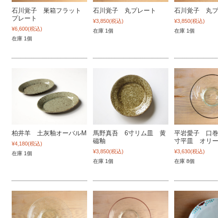
石川覚子 巣箱フラット
石川覚子 丸プレート
石川覚子 丸
プレート
¥3,850
(税込)
¥3,850
(税込)
¥6,600
(税込)
在庫 1個
在庫 1個
在庫 1個
柏井羊 土灰釉オーバルM
馬野真吾 6寸リム皿 黄
平岩愛子 口巻
磁釉
寸平皿 オリ
¥4,180
(税込)
¥3,850
(税込)
¥3,630
(税込)
在庫 1個
在庫 1個
在庫 8個