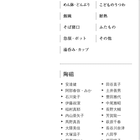
安達健
田谷直子
阿部春弥・みか
土井善男
石川覚子
豊田雅代
伊藤叔潔
中尾雅昭
稲村真耶
長野大輔
内山亜矢子
芳賀龍一
馬野真吾
萩原千春
大隈美佳
長谷川奈津
大塚温子
八田亨