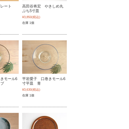
プレート
高田谷将宏 やきしめ丸
ぶち5寸皿
¥3,850
(税込)
在庫 1個
きモール6
平岩愛子 口巻きモール6
ーブ
寸平皿 青
¥3,630
(税込)
在庫 1個