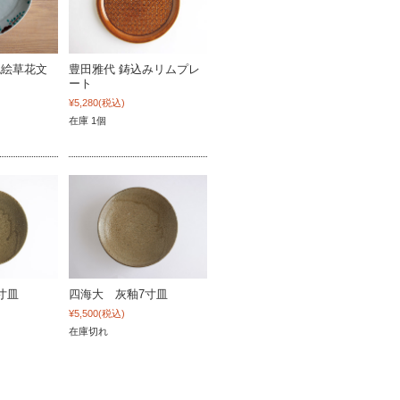
色絵草花文
豊田雅代 鋳込みリムプレ
ート
¥5,280
(税込)
在庫 1個
寸皿
四海大 灰釉7寸皿
¥5,500
(税込)
在庫切れ