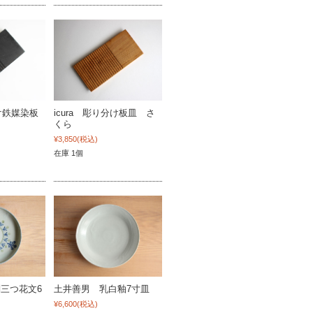
分け鉄媒染板
icura 彫り分け板皿 さ
くら
¥3,850
(税込)
在庫 1個
三つ花文6
土井善男 乳白釉7寸皿
¥6,600
(税込)