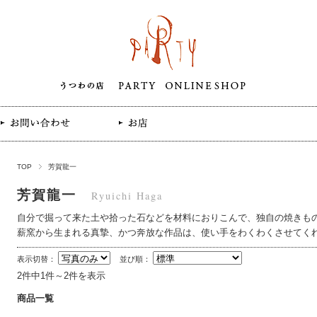
TOP
芳賀龍一
芳賀龍一
Ryuichi Haga
自分で掘って来た土や拾った石などを材料におりこんで、独自の焼きも
薪窯から生まれる真摯、かつ奔放な作品は、使い手をわくわくさせてく
表示切替：
並び順：
2件中1件～2件を表示
商品一覧