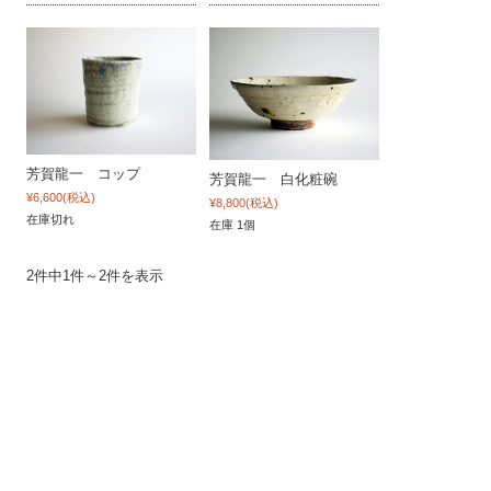
芳賀龍一 コップ
芳賀龍一 白化粧碗
¥6,600
(税込)
¥8,800
(税込)
在庫切れ
在庫 1個
2件中1件～2件を表示