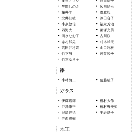
尾形アツシ
原田晴子
笠間しのぶ
広川絵麻
柏井羊
廣政毅
北井知枝
深田容子
小泉敦信
福永芳治
四海大
藤塚光男
清水なお子
古川桜
志村和晃
村木雄児
高田谷将宏
山口利枝
竹下努
若菜綾子
竹本ゆき子
小林慎二
佐藤綾子
伊藤嘉輝
橋村大作
沖澤康平
橋村野美知
兒島佳祐
平岩愛子
寺西将樹