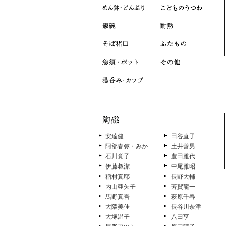
安達健
田谷直子
阿部春弥・みか
土井善男
石川覚子
豊田雅代
伊藤叔潔
中尾雅昭
稲村真耶
長野大輔
内山亜矢子
芳賀龍一
馬野真吾
萩原千春
大隈美佳
長谷川奈津
大塚温子
八田亨