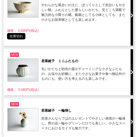
やわらかな風合いの土に、ぽってりとして色合いもやさ
しい釉。ふわりとした愛らしいかたち。見どころ満載で
魅力的な小降りの碗。飯碗としても小鉢としても、また
小さなお抹茶碗としても楽しめます。
価格： 6,600円(税込)
在庫切れ
NEW
若菜綾子 ミニふたもの
丸いかたちと飴色の蓋がチャーミングな小さなふたも
の。お塩やお砂糖に、また小さなお菓子や食べ物以外の
ものにも、使い方を考えるのも楽しみです。
価格： 3,080円(税込)
NEW
若菜綾子 一輪挿し
若菜さんならではのエレガントでやさしい表情の一輪挿
し。野の花一輪やグリーンだけでも美しい。小さなスペ
ースにおけるサイズも魅力です。