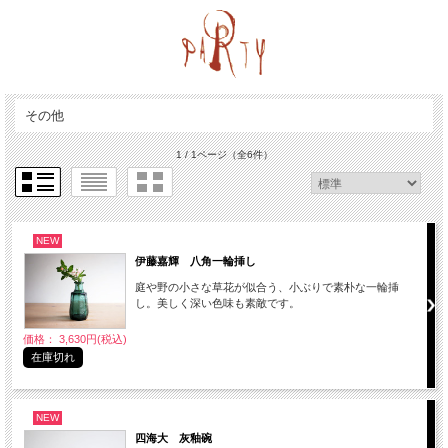
その他
1 / 1ページ
（全6件）
NEW
伊藤嘉輝 八角一輪挿し
庭や野の小さな草花が似合う、小ぶりで素朴な一輪挿
し。美しく深い色味も素敵です。
価格： 3,630円(税込)
在庫切れ
NEW
四海大 灰釉碗