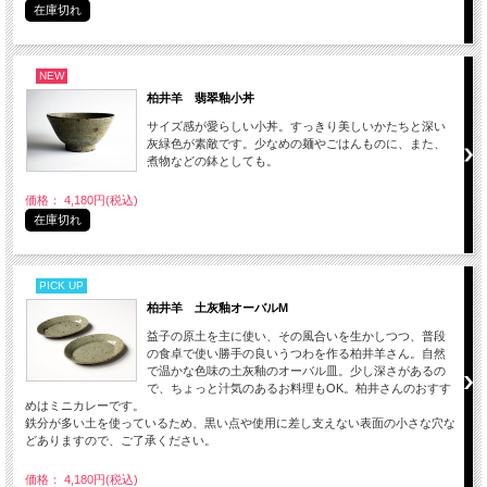
在庫切れ
NEW
柏井羊 翡翠釉小丼
サイズ感が愛らしい小丼。すっきり美しいかたちと深い
灰緑色が素敵です。少なめの麺やごはんものに、また、
煮物などの鉢としても。
価格： 4,180円(税込)
在庫切れ
PICK UP
柏井羊 土灰釉オーバルM
益子の原土を主に使い、その風合いを生かしつつ、普段
の食卓で使い勝手の良いうつわを作る柏井羊さん。自然
で温かな色味の土灰釉のオーバル皿。少し深さがあるの
で、ちょっと汁気のあるお料理もOK。柏井さんのおすす
めはミニカレーです。
鉄分が多い土を使っているため、黒い点や使用に差し支えない表面の小さな穴な
どありますので、ご了承ください。
価格： 4,180円(税込)