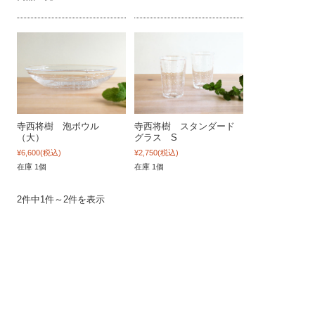
寺西将樹 泡ボウル
寺西将樹 スタンダード
（大）
グラス S
¥6,600
(税込)
¥2,750
(税込)
在庫 1個
在庫 1個
2件中1件～2件を表示