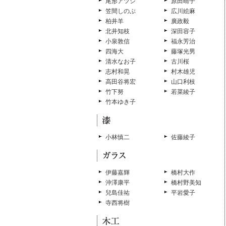
尾形アツシ
原田晴子
笠間しのぶ
広川絵麻
柏井羊
廣政毅
北井知枝
深田容子
小泉敦信
福永芳治
四海大
藤塚光男
清水なお子
古川桜
志村和晃
村木雄児
高田谷将宏
山口利枝
竹下努
若菜綾子
竹本ゆき子
小林慎二
佐藤綾子
伊藤嘉輝
橋村大作
沖澤康平
橋村野美知
兒島佳祐
平岩愛子
寺西将樹