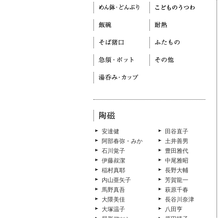
安達健
田谷直子
阿部春弥・みか
土井善男
石川覚子
豊田雅代
伊藤叔潔
中尾雅昭
稲村真耶
長野大輔
内山亜矢子
芳賀龍一
馬野真吾
萩原千春
大隈美佳
長谷川奈津
大塚温子
八田亨