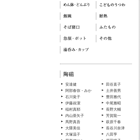
安達健
田谷直子
阿部春弥・みか
土井善男
石川覚子
豊田雅代
伊藤叔潔
中尾雅昭
稲村真耶
長野大輔
内山亜矢子
芳賀龍一
馬野真吾
萩原千春
大隈美佳
長谷川奈津
大塚温子
八田亨