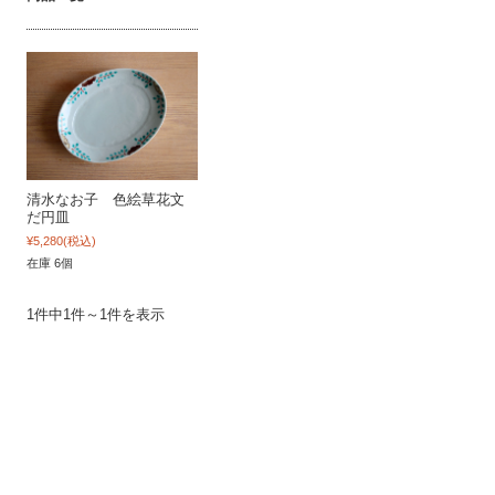
清水なお子 色絵草花文
だ円皿
¥5,280
(税込)
在庫 6個
1件中1件～1件を表示