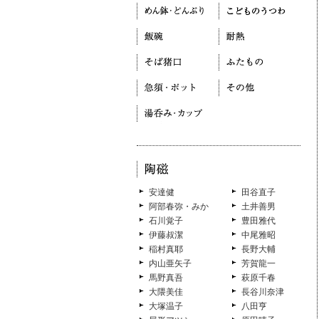
安達健
田谷直子
阿部春弥・みか
土井善男
石川覚子
豊田雅代
伊藤叔潔
中尾雅昭
稲村真耶
長野大輔
内山亜矢子
芳賀龍一
馬野真吾
萩原千春
大隈美佳
長谷川奈津
大塚温子
八田亨