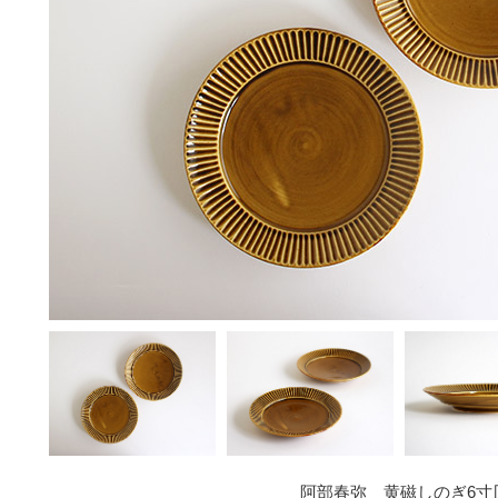
阿部春弥 黄磁しのぎ6寸