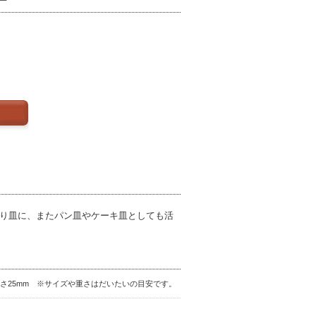
取り皿に、またパン皿やケーキ皿としても活
× 高さ25mm ※サイズや重さはだいたいの目安です。