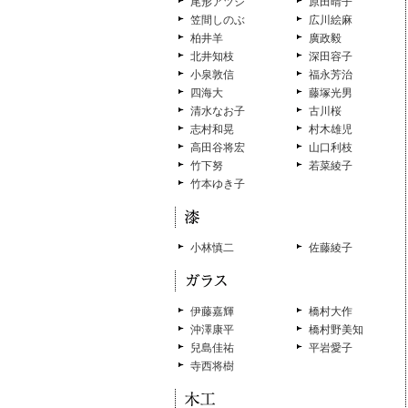
尾形アツシ
原田晴子
笠間しのぶ
広川絵麻
柏井羊
廣政毅
北井知枝
深田容子
小泉敦信
福永芳治
四海大
藤塚光男
清水なお子
古川桜
志村和晃
村木雄児
高田谷将宏
山口利枝
竹下努
若菜綾子
竹本ゆき子
小林慎二
佐藤綾子
伊藤嘉輝
橋村大作
沖澤康平
橋村野美知
兒島佳祐
平岩愛子
寺西将樹