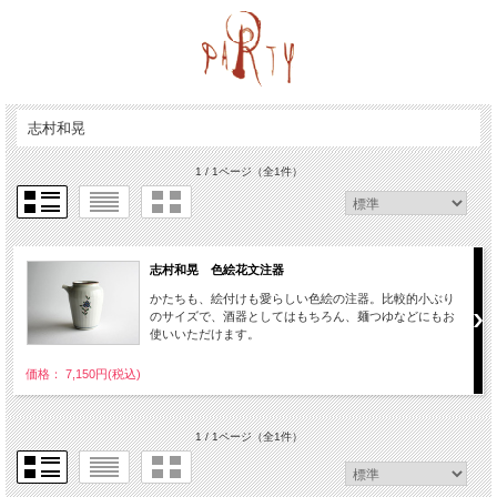
志村和晃
1 / 1ページ
（全1件）
志村和晃 色絵花文注器
かたちも、絵付けも愛らしい色絵の注器。比較的小ぶり
のサイズで、酒器としてはもちろん、麺つゆなどにもお
使いいただけます。
価格： 7,150円(税込)
1 / 1ページ
（全1件）