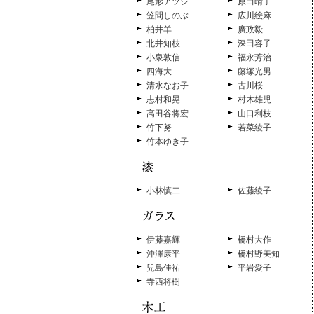
尾形アツシ
原田晴子
笠間しのぶ
広川絵麻
柏井羊
廣政毅
北井知枝
深田容子
小泉敦信
福永芳治
四海大
藤塚光男
清水なお子
古川桜
志村和晃
村木雄児
高田谷将宏
山口利枝
竹下努
若菜綾子
竹本ゆき子
小林慎二
佐藤綾子
伊藤嘉輝
橋村大作
沖澤康平
橋村野美知
兒島佳祐
平岩愛子
寺西将樹