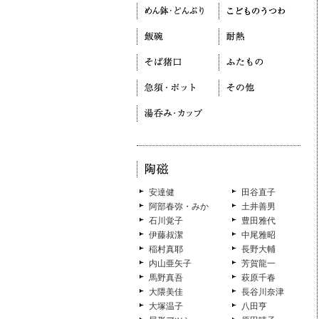
安達健
田谷直子
阿部春弥・みか
土井善男
石川覚子
豊田雅代
伊藤叔潔
中尾雅昭
稲村真耶
長野大輔
内山亜矢子
芳賀龍一
馬野真吾
萩原千春
大隈美佳
長谷川奈津
大塚温子
八田亨