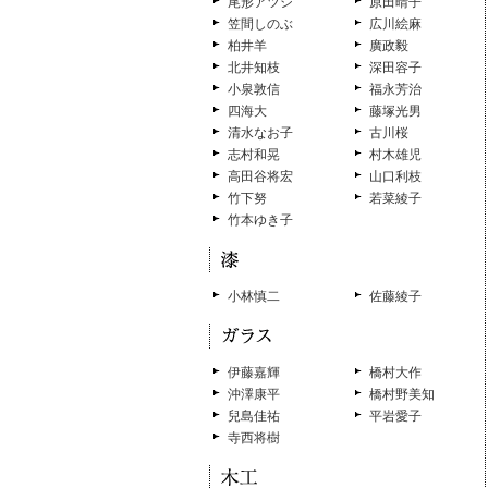
尾形アツシ
原田晴子
笠間しのぶ
広川絵麻
柏井羊
廣政毅
北井知枝
深田容子
小泉敦信
福永芳治
四海大
藤塚光男
清水なお子
古川桜
志村和晃
村木雄児
高田谷将宏
山口利枝
竹下努
若菜綾子
竹本ゆき子
小林慎二
佐藤綾子
伊藤嘉輝
橋村大作
沖澤康平
橋村野美知
兒島佳祐
平岩愛子
寺西将樹