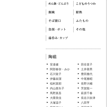
安達健
田谷直子
阿部春弥・みか
土井善男
石川覚子
豊田雅代
伊藤叔潔
中尾雅昭
稲村真耶
長野大輔
内山亜矢子
芳賀龍一
馬野真吾
萩原千春
大隈美佳
長谷川奈津
大塚温子
八田亨