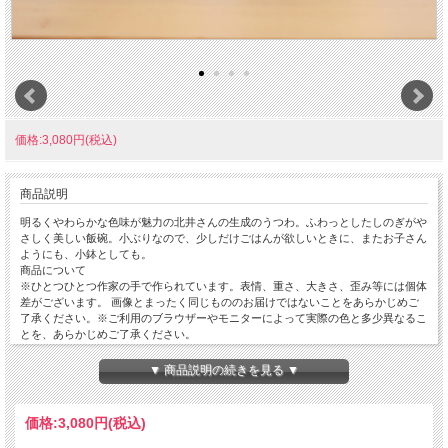
価格:3,080円(税込)
商品説明
明るくやわらかな色味が魅力の北井さんの生成のうつわ。ふわっとしたしのぎがや
さしく美しい飯碗。小ぶりなので、少しだけごはんが欲しいときに、またお子さん
ようにも、小鉢としても。
商品について
※ひとつひとつ作家の手で作られています。表情、重さ、大きさ、歪み等には個体
差がございます。 画像とまったく同じもののお届けではないことをあらかじめご
了承ください。※ご利用のブラウザーやモニターによって実際の色と多少異なるこ
とを、あらかじめご了承ください。
サイズ
径105mm × 高さ60mm ※サイズや重さはだいたいの目安です。
▼ 商品説明の続きを見る ▼
重量:130g
価格:
3,080円
(税込)