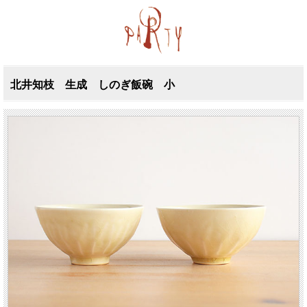
北井知枝 生成 しのぎ飯碗 小