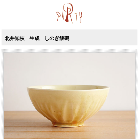
北井知枝 生成 しのぎ飯碗