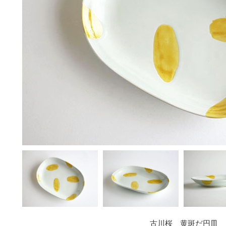
古川桜 黄斑だ円皿