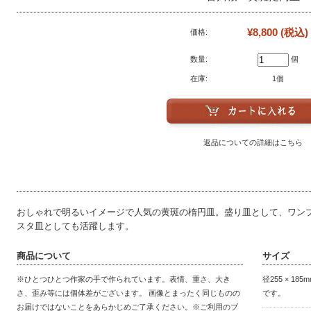
¥8,800
(税込)
価格:
数量:
個
在庫:
1個
返品についての詳細はこちら
おしゃれで明るいイメージで人気の黄斑の楕円皿。盛り皿として、ワン
スタ皿としても活躍します。
商品について
サイズ
※ひとつひとつ作家の手で作られています。表情、重さ、大き
径255 × 1
さ、歪み等には個体差がございます。 画像とまったく同じものの
です。
お届けではないことをあらかじめご了承ください。※ご利用のブ