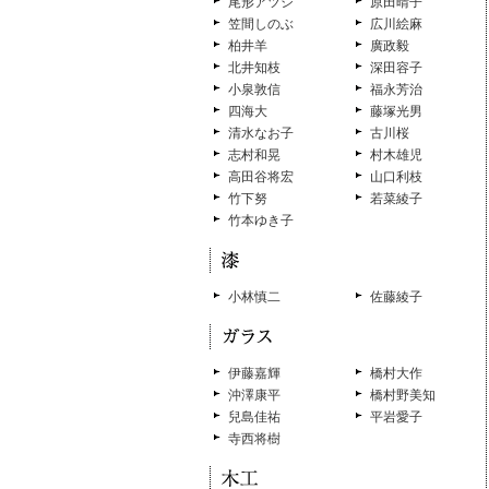
尾形アツシ
原田晴子
笠間しのぶ
広川絵麻
柏井羊
廣政毅
北井知枝
深田容子
小泉敦信
福永芳治
四海大
藤塚光男
清水なお子
古川桜
志村和晃
村木雄児
高田谷将宏
山口利枝
竹下努
若菜綾子
竹本ゆき子
小林慎二
佐藤綾子
伊藤嘉輝
橋村大作
沖澤康平
橋村野美知
兒島佳祐
平岩愛子
寺西将樹