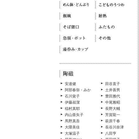
安達健
田谷直子
阿部春弥・みか
土井善男
石川覚子
豊田雅代
伊藤叔潔
中尾雅昭
稲村真耶
長野大輔
内山亜矢子
芳賀龍一
馬野真吾
萩原千春
大隈美佳
長谷川奈津
大塚温子
八田亨