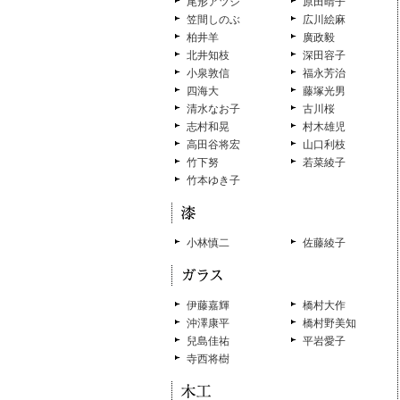
尾形アツシ
原田晴子
笠間しのぶ
広川絵麻
柏井羊
廣政毅
北井知枝
深田容子
小泉敦信
福永芳治
四海大
藤塚光男
清水なお子
古川桜
志村和晃
村木雄児
高田谷将宏
山口利枝
竹下努
若菜綾子
竹本ゆき子
小林慎二
佐藤綾子
伊藤嘉輝
橋村大作
沖澤康平
橋村野美知
兒島佳祐
平岩愛子
寺西将樹