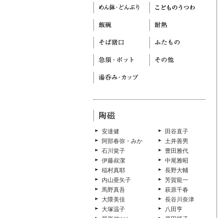
安達健
田谷直子
阿部春弥・みか
土井善男
石川覚子
豊田雅代
伊藤叔潔
中尾雅昭
稲村真耶
長野大輔
内山亜矢子
芳賀龍一
馬野真吾
萩原千春
大隈美佳
長谷川奈津
大塚温子
八田亨