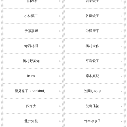
山口利枝
若菜綾子
小林慎二
佐藤綾子
伊藤嘉輝
沖澤康平
寺西将樹
橋村大作
橋村野美知
平岩愛子
icura
岸本真紀
里見裕子（sankirai）
笠間しのぶ
四海大
兒島佳祐
北井知枝
竹本ゆき子