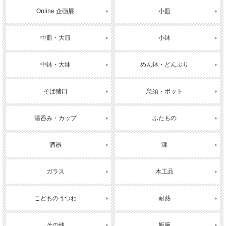
Online 企画展
小皿
中皿・大皿
小鉢
中鉢・大鉢
めん鉢・どんぶり
そば猪口
急須・ポット
湯呑み・カップ
ふたもの
酒器
漆
ガラス
木工品
こどものうつわ
耐熱
その他
飯碗