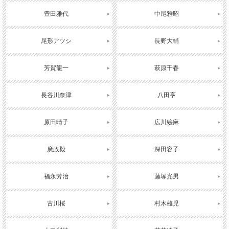
豊田雅代
中尾雅昭
尾形アツシ
長野大輔
芳賀龍一
萩原千春
長谷川奈津
八田亨
原田晴子
広川絵麻
廣政毅
深田容子
福永芳治
藤塚光男
古川桜
村木雄児