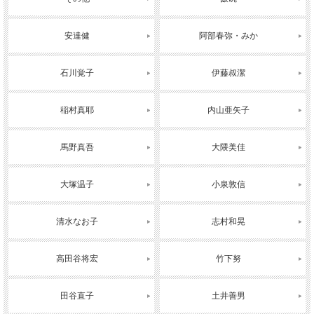
安達健
阿部春弥・みか
石川覚子
伊藤叔潔
稲村真耶
内山亜矢子
馬野真吾
大隈美佳
大塚温子
小泉敦信
清水なお子
志村和晃
高田谷将宏
竹下努
田谷直子
土井善男