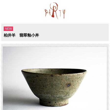
NEW
柏井羊 翡翠釉小丼