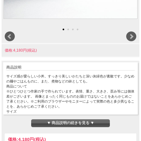
価格:4,180円(税込)
商品説明
サイズ感が愛らしい小丼。すっきり美しいかたちと深い灰緑色が素敵です。少なめ
の麺やごはんものに、また、煮物などの鉢としても。
商品について
※ひとつひとつ作家の手で作られています。表情、重さ、大きさ、歪み等には個体
差がございます。 画像とまったく同じもののお届けではないことをあらかじめご
了承ください。※ご利用のブラウザーやモニターによって実際の色と多少異なるこ
とを、あらかじめご了承ください。
サイズ
径145mm × 高さ75mm ※サイズや重さはだいたいの目安です。
重量:280g
▼ 商品説明の続きを見る ▼
価格:
4,180円
(税込)