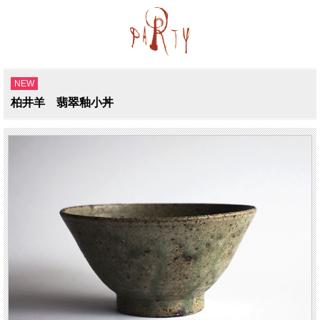
NEW
柏井羊 翡翠釉小丼