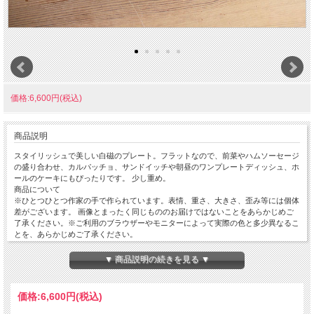
価格:6,600円(税込)
商品説明
スタイリッシュで美しい白磁のプレート。フラットなので、前菜やハムソーセージ
の盛り合わせ、カルパッチョ、サンドイッチや朝昼のワンプレートディッシュ、ホ
ールのケーキにもぴったりです。 少し重め。
商品について
※ひとつひとつ作家の手で作られています。表情、重さ、大きさ、歪み等には個体
差がございます。 画像とまったく同じもののお届けではないことをあらかじめご
了承ください。※ご利用のブラウザーやモニターによって実際の色と多少異なるこ
とを、あらかじめご了承ください。
サイズ
径220(内径200)mm × 高さ15mm ※サイズや重さはだいたいの目安です。
▼ 商品説明の続きを見る ▼
重量:680g
価格:
6,600円
(税込)